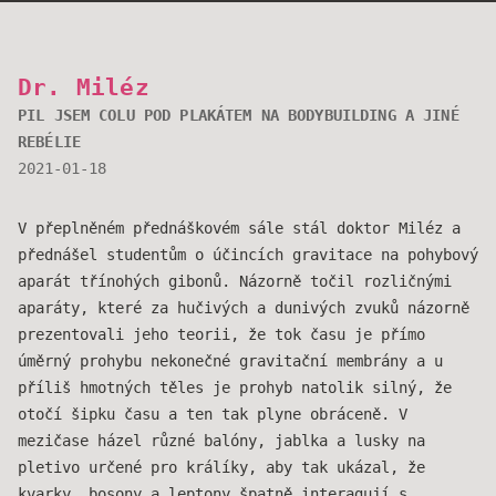
Dr. Miléz
PIL JSEM COLU POD PLAKÁTEM NA BODYBUILDING A JINÉ
REBÉLIE
2021-01-18
V přeplněném přednáškovém sále stál doktor Miléz a
přednášel studentům o účincích gravitace na pohybový
aparát třínohých gibonů. Názorně točil rozličnými
aparáty, které za hučivých a dunivých zvuků názorně
prezentovali jeho teorii, že tok času je přímo
úměrný prohybu nekonečné gravitační membrány a u
příliš hmotných těles je prohyb natolik silný, že
otočí šipku času a ten tak plyne obráceně. V
mezičase házel různé balóny, jablka a lusky na
pletivo určené pro králíky, aby tak ukázal, že
kvarky, bosony a leptony špatně interagují s