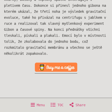
pletivem času. Dokonce si přinesl jednoho gibona na
kterém ukázal, že třetí noha je výsledek gravitační
evoluce, také ho přivázal na centrifugu s jablkem v
ruce a realizoval tak slavný myšlenkový experiment
Gibon a časové spiny. Na konci přednášky všichni
tleskali, pískali a plakali. Emocí bylo v místnosti
tolik, že zkolabovala do jednoho bodu, což
rozkmitalo gravitační membránu a všechno se ještě
několikrát zopakovalo.
Menu
TOC
Share
Copyright © 2016-2026 otecfura
Home
Writing
Projects
Books