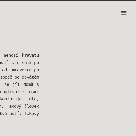
 nenosí kravatu
hodí striktně po
ladí mravence po
spodě po devátém
í se jít domů s
onglovat s osmi
Konzumuje jídlo,
n. Takový člověk
kvělostí. Takový