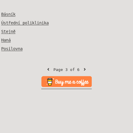
Básník
Ústřední poliklinika
Stejně
Haná
Posilovna
Page 3 of 6