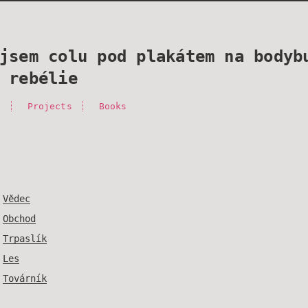
jsem colu pod plakátem na bodyb
 rebélie
g
Projects
Books
Vědec
Obchod
Trpaslík
Les
Továrník